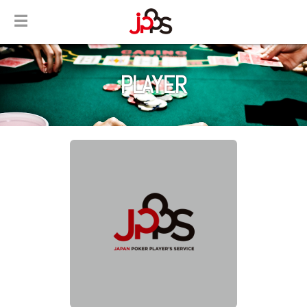
☰
PLAYER