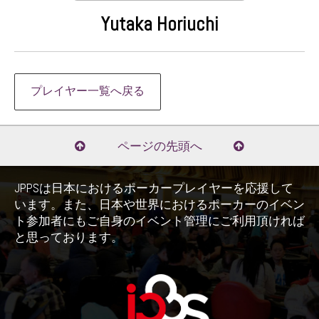
Yutaka Horiuchi
プレイヤー一覧へ戻る
ページの先頭へ
JPPSは日本におけるポーカープレイヤーを応援して
います。また、日本や世界におけるポーカーのイベン
ト参加者にもご自身のイベント管理にご利用頂ければ
と思っております。