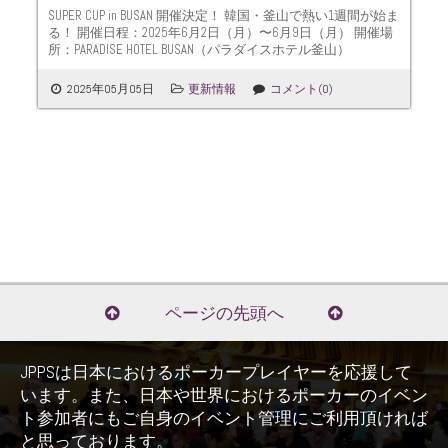
SUPER CUP in BUSAN 開催決定！ 韓国・釜山で熱い1週間が始ま
る！ 開催日程：2025年6月2日（月）〜6月9日（月） 開催場
所：PARADISE HOTEL BUSAN（パラダイスホテル釜山）
2025年05月05日
更新情報
コメント(0)
全てのニュースを見る
ページの先頭へ
JPPSは日本におけるポーカープレイヤーを応援して
います。また、日本や世界におけるポーカーのイベン
ト参加者にもご自身のイベント管理にご利用頂ければ
と思っております。