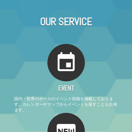
OUR SERVICE
event
EVENT
国内・世界のポーカのイベント情報を掲載しておりま
す。カレンダーやマップからイベントを探すことも出来
ます。
fiber_new