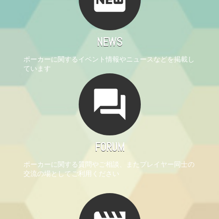
NEWS
ポーカーに関するイベント情報やニュースなどを掲載し
ています
forum
FORUM
ポーカーに関する質問やご相談、またプレイヤー同士の
交流の場としてご利用ください