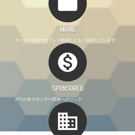
movie
MOVIE
ポーカー大会でのプレイ動画などをご紹介しています
monetization_on
SPONSORED
JPPSの各スポンサー団体へのリンク
business