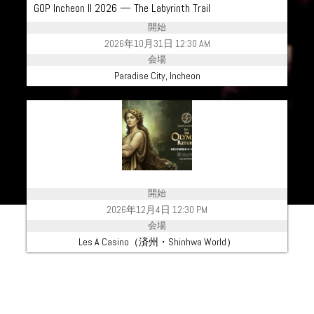
GOP Incheon II 2026 — The Labyrinth Trail
開始
2026年10月31日 12:30 AM
会場
Paradise City, Incheon
開始
2026年12月4日 12:30 PM
会場
Les A Casino（済州・Shinhwa World）