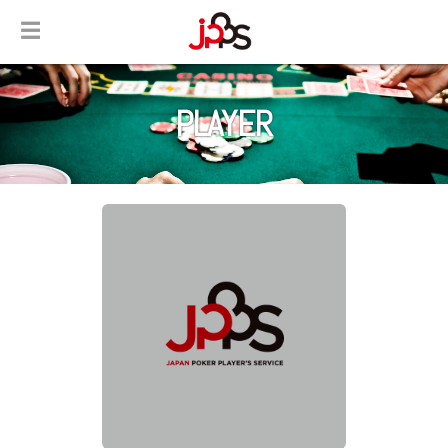
☰
PLAYER