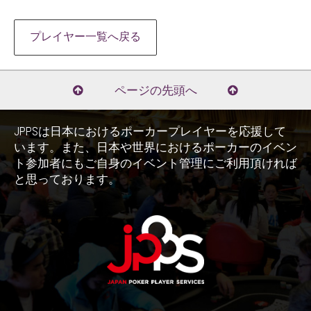
プレイヤー一覧へ戻る
ページの先頭へ
JPPSは日本におけるポーカープレイヤーを応援して
います。また、日本や世界におけるポーカーのイベン
ト参加者にもご自身のイベント管理にご利用頂ければ
と思っております。