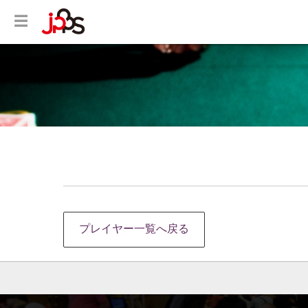
☰
プレイヤー一覧へ戻る