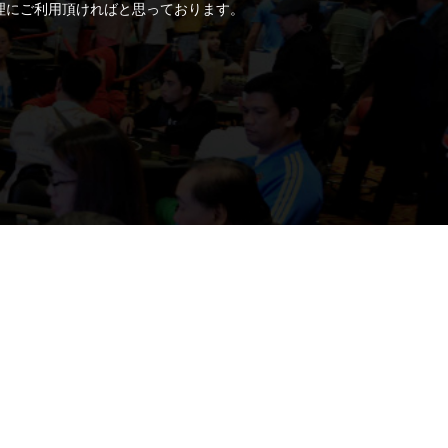
理にご利用頂ければと思っております。