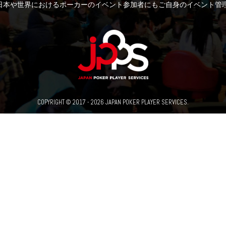
、日本や世界におけるポーカーのイベント参加者にもご自身のイベント管
COPYRIGHT © 2017 - 2026 JAPAN POKER PLAYER SERVICES.