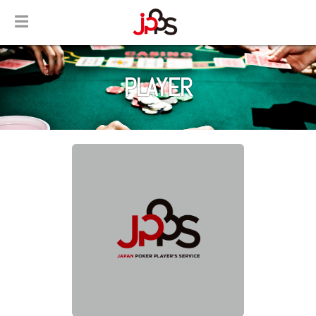
☰
PLAYER